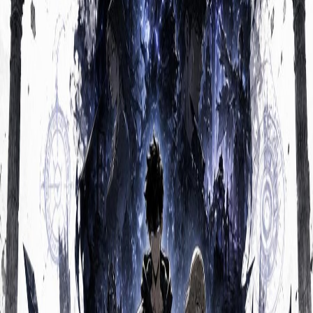
该提示词用于生成一个动态场景：四个不同风格的女孩在鹅卵
石街道上跳TikTok舞蹈，音乐故障后突然转为慢动作混战，最
后笑着倒地。核心控制点为音乐切换时机和角色动作的戏剧性
转变。
适用场景
角色互动动画
动态插画
短视频分镜
喜剧动作设计
相关推荐
风中橄榄绿风衣少女
米色梦境中的小红书悬浮资料卡女孩
女孩与猫的静谧植物线稿
动漫角色潮流海报风格插画