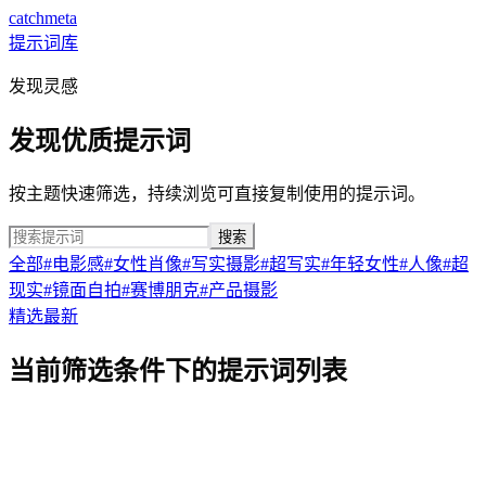
catchmeta
提示词库
发现灵感
发现优质提示词
按主题快速筛选，持续浏览可直接复制使用的提示词。
搜索
全部
#
电影感
#
女性肖像
#
写实摄影
#
超写实
#
年轻女性
#
人像
#
超
现实
#
镜面自拍
#
赛博朋克
#
产品摄影
精选
最新
当前筛选条件下的提示词列表