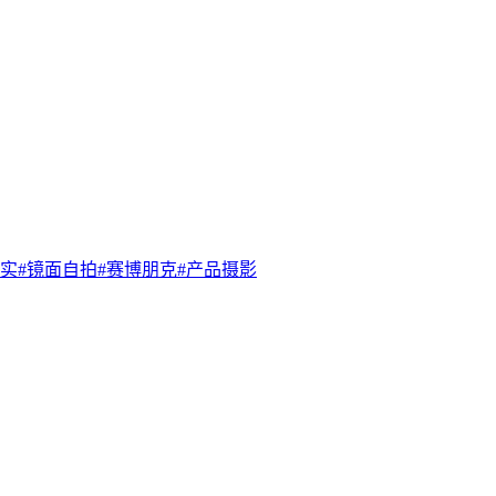
实
#
镜面自拍
#
赛博朋克
#
产品摄影