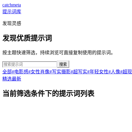
catchmeta
提示词库
发现灵感
发现优质提示词
按主题快速筛选，持续浏览可直接复制使用的提示词。
搜索
全部
#
电影感
#
女性肖像
#
写实摄影
#
超写实
#
年轻女性
#
人像
#
超现
精选
最新
当前筛选条件下的提示词列表