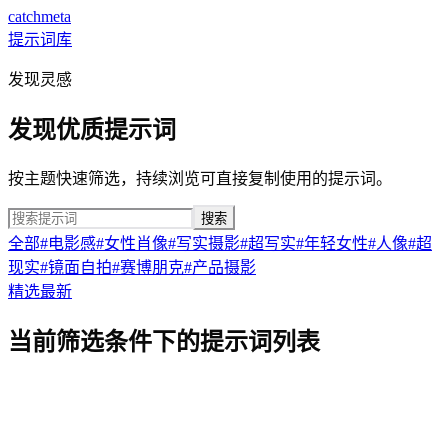
catchmeta
提示词库
发现灵感
发现优质提示词
按主题快速筛选，持续浏览可直接复制使用的提示词。
搜索
全部
#
电影感
#
女性肖像
#
写实摄影
#
超写实
#
年轻女性
#
人像
#
超
现实
#
镜面自拍
#
赛博朋克
#
产品摄影
精选
最新
当前筛选条件下的提示词列表