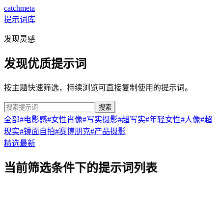
catchmeta
提示词库
发现灵感
发现优质提示词
按主题快速筛选，持续浏览可直接复制使用的提示词。
搜索
全部
#
电影感
#
女性肖像
#
写实摄影
#
超写实
#
年轻女性
#
人像
#
超
现实
#
镜面自拍
#
赛博朋克
#
产品摄影
精选
最新
当前筛选条件下的提示词列表