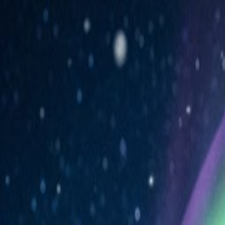
catchmeta
提示词库
地标雕塑家具
点赞
0
分享
#
超现实
#
客厅
#
摄影写实
#
地标
#
家具
图片
·
2026年4月29日 17:01
·
@zeng_wt
效果预览