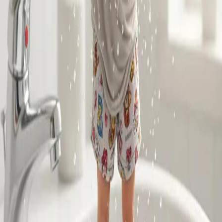
皮克斯风黄发女孩3D表情贴纸组
可爱幼女在浴室水槽踩着牙膏管刷牙
©
2026
catchmeta
让好 Prompt 被看见，让 AI 更好用
hi@catchmeta.com