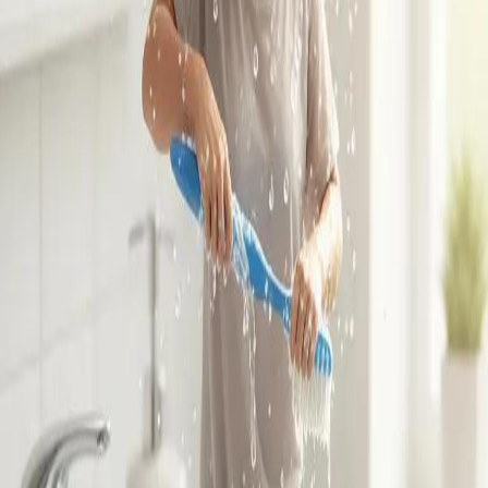
生成一组皮克斯风格的3D卡通女孩贴纸，包含棕色短发、红
色外套和灰色衬衫，以及16种不同的emoji风格表情和趣味文
字。核心控制点在于保持皮克斯的立体感和软萌气质，并让每
个表情清晰可辨。
适用场景
社交媒体贴纸
聊天表情包
角色设计
插画集合
品牌IP形象
相关推荐
自信女孩卡通角色
可爱女孩情绪贴纸包
皮克斯风格动画女孩的表情网格
快乐跳跃的小女孩3D卡通角色