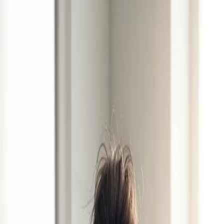
catchmeta
提示词库
皮克斯风格卡通女孩表情贴纸
包
点赞
0
分享
#
表情
#
皮克斯风格
#
卡通女孩
#
贴纸包
#
拼贴布局
图片
·
Grok
·
2026年4月29日 16:58
·
@Noor_ul_ain43
效果预览