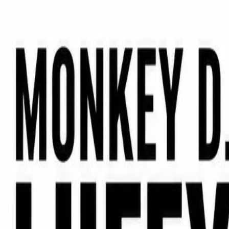
catchmeta
提示词库
白纸层叠的写实纸艺插画
点赞
0
分享
#
写实
#
角色插画
#
纸艺
#
白色
#
多层
图片
·
ChatGPT
·
2026年5月7日 01:11
·
@notoro_ai
效果预览