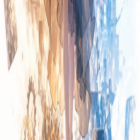
1
/
2
提示词内容
中文提示词
英文提示词
复制
创作一张以角色“BLANKA”为主题的宣传海报，主视觉构图需统一且有层级。